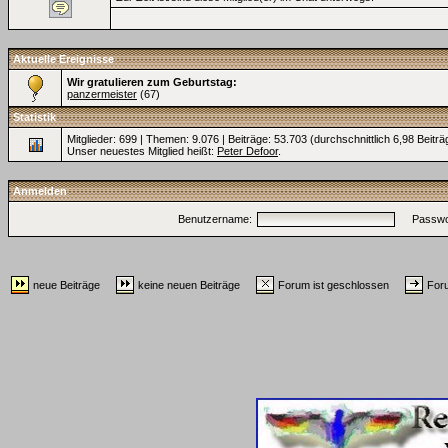
Aktuelle Ereignisse
Wir gratulieren zum Geburtstag:
panzermeister
(67)
Statistik
Mitglieder: 699 | Themen: 9.076 | Beiträge: 53.703 (durchschnittlich 6,98 Beitr
Unser neuestes Mitglied heißt:
Peter Defoor
.
Anmelden
Benutzername:
Passwo
neue Beiträge
keine neuen Beiträge
Forum ist geschlossen
Foru