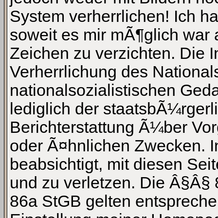
System verherrlichen! Ich h
soweit es mir mÃ¶glich war 
Zeichen zu verzichten. Die In
Verherrlichung des National
nationalsozialistischen Ged
lediglich der staatsbÃ¼rgerl
Berichterstattung Ã¼ber Vo
oder Ã¤hnlichen Zwecken. In
beabsichtigt, mit diesen Se
und zu verletzen. Die Â§Â§ 
86a StGB gelten entsprechen